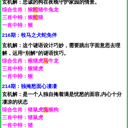
玄机解：忠诚的狗在夜晚守护家园的情景。
综合生肖：
猴
蛇
猪牛兔龙
三肖中特：猴
蛇
猪
一肖中特
：猴
216期：牧马之犬蛇免伴
玄机解：这个谜语设计巧妙，需要跳出字面意思去理
解，运用“别解”的谜语技巧。
综合生肖：
猴猪虎
马
牛龙
三肖中特：猴猪虎
一肖中特
：猴
214期：独掩愁面心凄凄
玄机解：是一个人独自掩着满是忧愁的面容,内心十分
凄凉的状态
综合生肖：
猪鼠虎
兔
猴狗
三肖中特：猪鼠虎
一肖中特
：猪