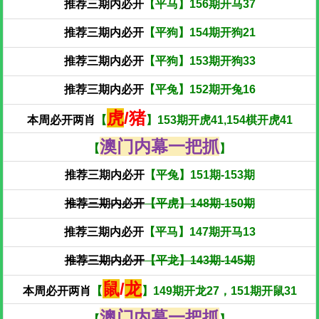
推荐三期内必开
【平马】156期开马37
推荐三期内必开
【平狗】154期开狗21
推荐三期内必开
【平狗】153期开狗33
推荐三期内必开
【平兔】152期开兔16
虎
/猪
本周必开两肖
【
】153期开虎41,154棋开虎41
澳门内幕一把抓
【
】
推荐三期内必开
【平兔】151期-153期
推荐三期内必开
【平虎】148期-150期
推荐三期内必开
【平马】147期开马13
推荐三期内必开
【平龙】143期-145期
鼠
/
龙
本周必开两肖
【
】149期开龙27，151期开鼠31
澳门内幕一把抓