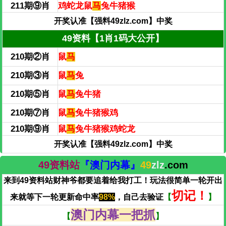
211期⑨肖
鸡蛇龙鼠
马
兔牛猪猴
开奖认准【强料49zlz.com】中奖
49资料【1肖1码大公开】
210期②肖
鼠
马
210期③肖
鼠
马
兔
210期⑤肖
鼠
马
兔牛猪
210期⑦肖
鼠
马
兔牛猪猴鸡
210期⑨肖
鼠
马
兔牛猪猴鸡蛇龙
开奖认准【强料49zlz.com】中奖
49资料站
『澳门内幕』
49
zlz
.com
来到49资料站财神爷都要追着给我打工！玩法很简单一轮开出
切记！
来就等下一轮更新命中率
98%
，自己去验证
【
】
澳门内幕一把抓
【
】