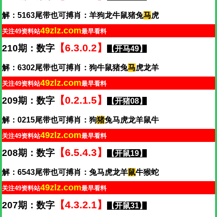
解：5163尾带也可搏肖：羊狗龙牛鼠猪兔
马
虎
49zlz.com
关注49资料站
最早看料
【6.3.0.2】
210期：数字
【开马49】
解：6302尾带也可搏肖：狗牛鼠猪兔
马
虎龙羊
49zlz.com
关注49资料站
最早看料
【0.2.1.5】
209期：数字
【开猪08】
解：0215尾带也可搏肖：狗
猪
兔马虎龙羊鼠牛
49zlz.com
关注49资料站
最早看料
【6.5.4.3】
208期：数字
【开鼠19】
解：6543尾带也可搏肖：兔马虎龙羊
鼠
牛猴蛇
49zlz.com
关注49资料站
最早看料
【4.3.2.1】
207期：数字
【开鼠31】