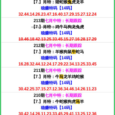
【7.】肖特：
猪蛇猴
兔
虎龙羊
稳赚特码【14码】
32.44.14.26.23.47.16.40.17.29.15.27.12.24
213期
七肖中特：长期跟踪
【7.】肖特：
鸡牛马狗龙兔虎
稳赚特码【14码】
10.46.18.42.13.25.33.45.15.27.16.28.17.29
212期
七肖中特：长期跟踪
【7.】肖特：
羊猴狗鼠
牛
蛇马
稳赚特码【14码】
16.28.32.44.12.24.17.29.22.34.13.25.33.45
211期
七肖中特：长期跟踪
【7.】肖特：
牛
马
龙羊鸡蛇猴
稳赚特码【14码】
30.42.25.37.15.27
.
12.36.34.46.14.26.11.23
210期
七肖中特：长期跟踪
【7.】肖特：
牛蛇猴狗虎
马
羊
稳赚特码【14码】
30.42.14.26.11.23.33.45.29.41.13.25.12.36