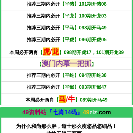
推荐三期内必开
【平猪】101期开猪08
推荐三期内必开
【平龙】100期开龙03
推荐三期内必开
【平马】098期开马49
推荐三期内必开
【平虎】096期开虎05
虎
/
龙
本周必开两肖
【
】098期开虎17，101期开龙39
澳门内幕一把抓
【
】
推荐三期内必开
【平蛇】094期开蛇38
推荐三期内必开
【平猴】093期开猴47
马
/牛
本周必开两肖
【
】089期开马49
49资料站
『七肖14码』
49
zlz
.com
为什么和尚那么胖，道士那么瘦您品您细品！