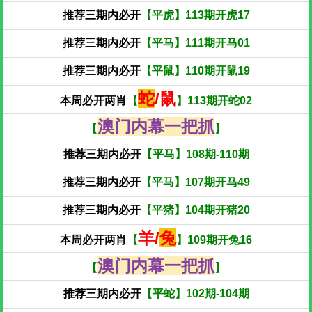
推荐三期内必开
【平虎】113期开虎17
推荐三期内必开
【平马】111期开马01
推荐三期内必开
【平鼠】110期开鼠19
蛇
/鼠
本周必开两肖
【
】113期开蛇02
澳门内幕一把抓
【
】
推荐三期内必开
【平马】108期-110期
推荐三期内必开
【平马】107期开马49
推荐三期内必开
【平猪】104期开猪20
羊/
兔
本周必开两肖
【
】109期开兔16
澳门内幕一把抓
【
】
推荐三期内必开
【平蛇】102期-104期