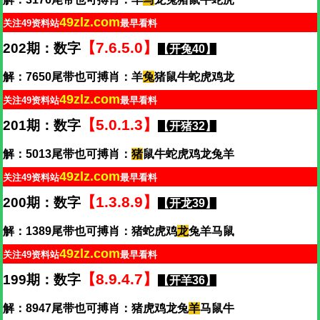
49zlz.com
关注49资料站
最早看料
【7.6.5.0】
202期：数字
【开兔40】
解：7650尾带也可搏肖：羊
兔
猪鼠牛蛇虎鸡龙
49zlz.com
关注49资料站
最早看料
【5.0.1.3】
201期：数字
【开猪32】
解：5013尾带也可搏肖：
猪
鼠牛蛇虎鸡龙兔羊
49zlz.com
关注49资料站
最早看料
【1.3.8.9】
200期：数字
【开龙39】
解：1389尾带也可搏肖：猪蛇虎鸡
龙
兔羊马鼠
49zlz.com
关注49资料站
最早看料
【8.9.4.7】
199期：数字
【开羊36】
解：8947尾带也可搏肖：猪虎鸡龙兔
羊
马鼠牛