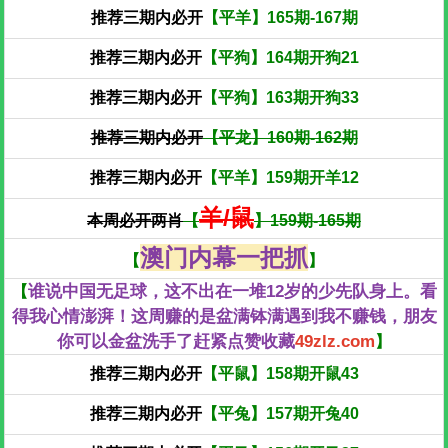
推荐三期内必开
【平羊】165期-167期
推荐三期内必开
【平狗】164期开狗21
推荐三期内必开
【平狗】163期开狗33
推荐三期内必开
【平龙】160期-162期
推荐三期内必开
【平羊】159期开羊12
羊/鼠
本周必开两肖
【
】159期-165期
澳门内幕一把抓
【
】
谁说中国无足球，这不出在一堆12岁的少先队身上。看
【
得我心情澎湃！这周赚的是盆满钵满遇到我不赚钱，朋友
你可以金盆洗手了赶紧点赞收藏
49zlz.com
】
推荐三期内必开
【平鼠】158期开鼠43
推荐三期内必开
【平兔】157期开兔40