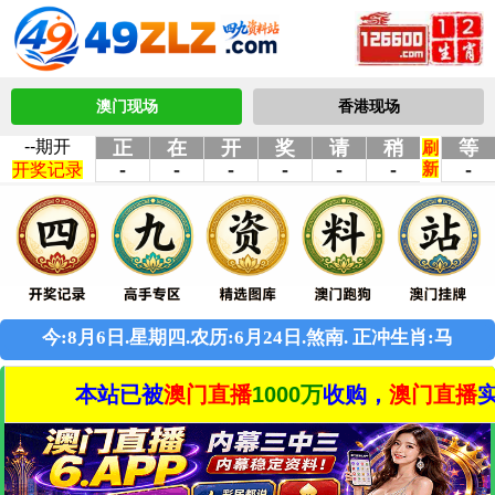
澳门现场
香港现场
本站已被
澳门直播
1000万
收购，
澳门直播