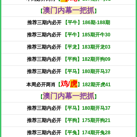
澳门内幕一把抓
【
】
推荐三期内必开
【平牛】186期-188期
推荐三期内必开
【平牛】185期开牛30
推荐三期内必开
【平龙】183期开龙03
推荐三期内必开
【平狗】182期开狗09
推荐三期内必开
【平马】180期开马37
鸡
/
虎
本周必开两肖
【
】182期开虎41
澳门内幕一把抓
【
】
推荐三期内必开
【平马】180期开马37
推荐三期内必开
【平狗】175期开狗21
推荐三期内必开
【平兔】174期开兔28