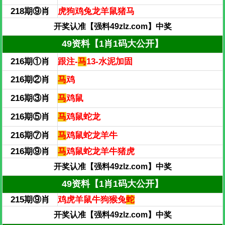
218期⑨肖
虎狗鸡兔龙羊鼠猪马
开奖认准【强料49zlz.com】中奖
49资料【1肖1码大公开】
216期①肖
跟注-
马
13-水泥加固
216期②肖
马
鸡
216期③肖
马
鸡鼠
216期⑤肖
马
鸡鼠蛇龙
216期⑦肖
马
鸡鼠蛇龙羊牛
216期⑨肖
马
鸡鼠蛇龙羊牛猪虎
开奖认准【强料49zlz.com】中奖
49资料【1肖1码大公开】
215期⑨肖
鸡虎羊鼠牛狗猴兔
蛇
开奖认准【强料49zlz.com】中奖