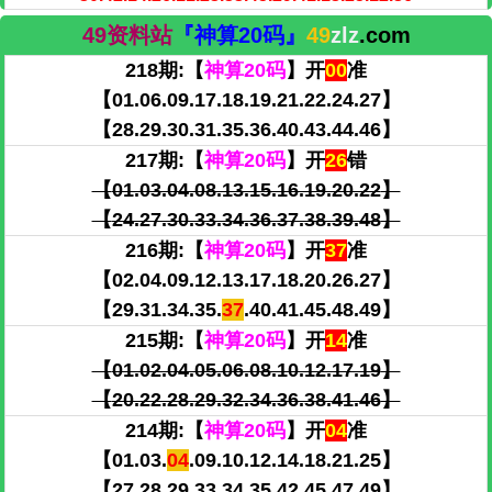
49资料站
『神算20码』
49
zlz
.com
218期:【
神算20码
】开
00
准
【
01.06.09.17.18.19.21.22.24.27
】
【
28.29.30.31.35.36.40.43.44.46
】
217期:【
神算20码
】开
26
错
【
01.03.04.08.13.15.16.19.20.22
】
【
24.27.30.33.34.36.37.38.39.48
】
216期:【
神算20码
】开
37
准
【
02.04.09.12.13.17.18.20.26.27
】
【
29.31.34.35.
37
.40.41.45.48.49
】
215期:【
神算20码
】开
14
准
【
01.02.04.05.06.08.10.12.17.19
】
【
20.22.28.29.32.34.36.38.41.46
】
214期:【
神算20码
】开
04
准
【
01.03.
04
.09.10.12.14.18.21.25
】
【
27.28.29.33.34.35.42.45.47.49
】